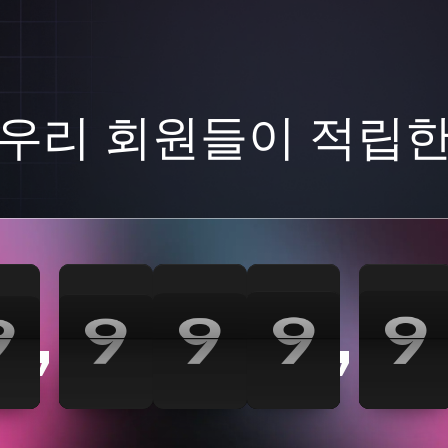
우리 회원들이 적립
0
0
0
0
0
0
0
0
3
3
3
3