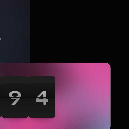
한
0
0
0
0
0
0
3
2
5