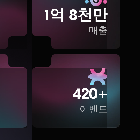
1억 8천만
매출
420+
이벤트